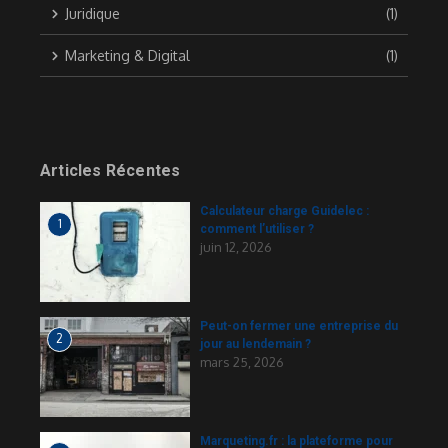
Juridique
(1)
Marketing & Digital
(1)
Articles Récentes
Calculateur charge Guidelec​ :
1
comment l’utiliser ?
juin 12, 2026
Peut-on fermer une entreprise du
2
jour au lendemain ?
mars 25, 2026
Marqueting.fr : la plateforme pour