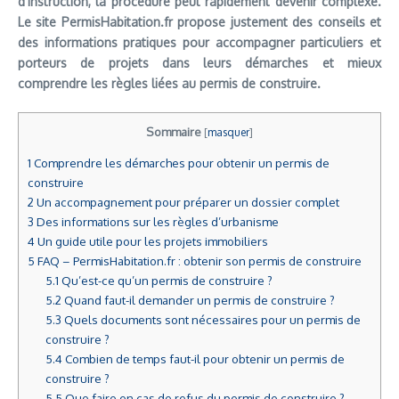
d’instruction, la procédure peut rapidement devenir complexe.
Le site PermisHabitation.fr propose justement des conseils et
des informations pratiques pour accompagner particuliers et
porteurs de projets dans leurs démarches et mieux
comprendre les règles liées au permis de construire.
Sommaire
[
masquer
]
1
Comprendre les démarches pour obtenir un permis de
construire
2
Un accompagnement pour préparer un dossier complet
3
Des informations sur les règles d’urbanisme
4
Un guide utile pour les projets immobiliers
5
FAQ – PermisHabitation.fr : obtenir son permis de construire
5.1
Qu’est-ce qu’un permis de construire ?
5.2
Quand faut-il demander un permis de construire ?
5.3
Quels documents sont nécessaires pour un permis de
construire ?
5.4
Combien de temps faut-il pour obtenir un permis de
construire ?
5.5
Que faire en cas de refus du permis de construire ?