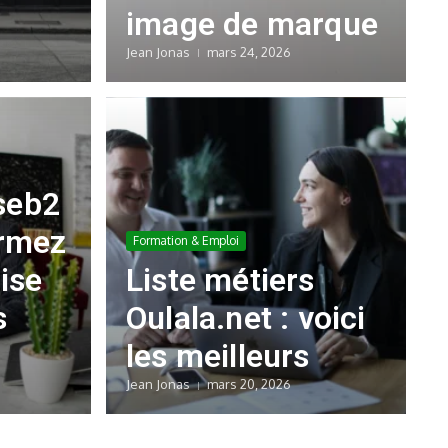
image de marque
Jean Jonas
mars 24, 2026
seb2
ormez
Formation & Emploi
ise
Liste métiers
s
Oulala.net : voici
les meilleurs
Jean Jonas
mars 20, 2026