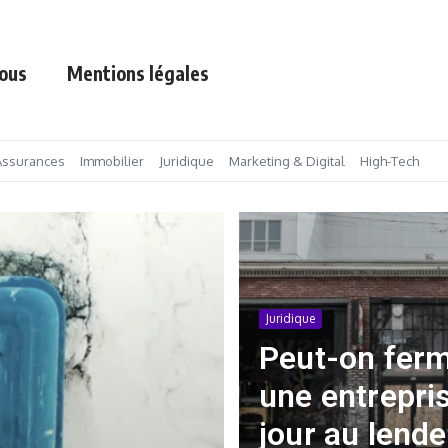
ous
Mentions légales
Assurances
Immobilier
Juridique
Marketing & Digital
High-Tech
Juridique
Peut-on fer
une entrepri
jour au lend