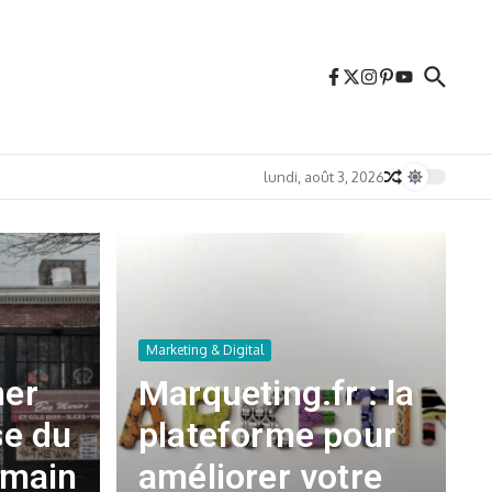
lundi, août 3, 2026
Marketing & Digital
mer
Marqueting.fr : la
se du
plateforme pour
emain
améliorer votre