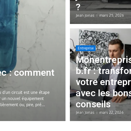
?
Jean Jonas
mars 25, 2026
Entreprise
Monentrepri
b.fr : transf
ec​ : comment
votre entrepr
avec les bon
d’un circuit est une étape
er un nouvel équipement
conseils
ièrement ou, pire, pré...
Jean Jonas
mars 22, 2026