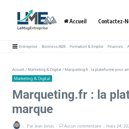
Aller au contenu
Accueil
Contactez-N
Entreprise
Business/B2B
Formation & Emploi
Finances
Accueil
/
Marketing & Digital
/
Marqueting.fr : la plateforme pour 
Marketing & Digital
Marqueting.fr : la pl
marque
Par
Jean Jonas
Aucun commentaire
mars 24, 2