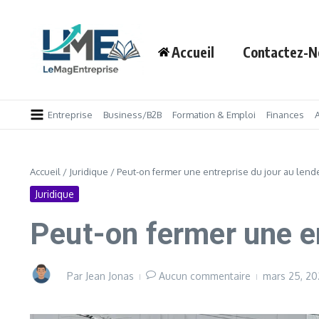
Aller au contenu
Accueil
Contactez-N
Entreprise
Business/B2B
Formation & Emploi
Finances
Accueil
/
Juridique
/
Peut-on fermer une entreprise du jour au lend
Juridique
Peut-on fermer une en
Par
Jean Jonas
Aucun commentaire
mars 25, 2