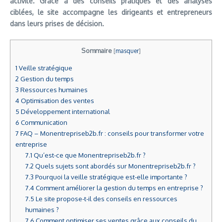
activité. Grâce à des conseils pratiques et des analyses
ciblées, le site accompagne les dirigeants et entrepreneurs
dans leurs prises de décision.
Sommaire
[
masquer
]
1
Veille stratégique
2
Gestion du temps
3
Ressources humaines
4
Optimisation des ventes
5
Développement international
6
Communication
7
FAQ – Monentrepriseb2b.fr : conseils pour transformer votre
entreprise
7.1
Qu’est-ce que Monentrepriseb2b.fr ?
7.2
Quels sujets sont abordés sur Monentrepriseb2b.fr ?
7.3
Pourquoi la veille stratégique est-elle importante ?
7.4
Comment améliorer la gestion du temps en entreprise ?
7.5
Le site propose-t-il des conseils en ressources
humaines ?
7.6
Comment optimiser ses ventes grâce aux conseils du